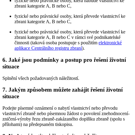
fyzické nebo právnické osoby, která nabude vlastnictví ke
zbrani kategorie A, B nebo C,
fyzické nebo právnické osoby, která převede vlastnictví ke
zbrani kategorie A, B nebo C,
fyzické nebo právnické osoby, která převede vlastnictví ke
zbrani kategorie A, B nebo C v rámci své podnikatelské
činnosti (taková osoba postupuje s použitím
elektronické
aplikace Centrálního registru zbraní
).
6. Jaké jsou podmínky a postup pro řešení životní
situace
Splnění všech požadovaných náležitostí.
7. Jakým způsobem můžete zahájit řešení životní
situace
Podejte písemné oznámení o nabytí vlastnictví nebo převodu
vlastnictví zbraně nebo písemnou žádost o povolení znehodnocení-
zničení-výroby řezu zbraně-zakázaného doplňku zbraně (spolu s
přílohami) na předepsaném tiskopisu.