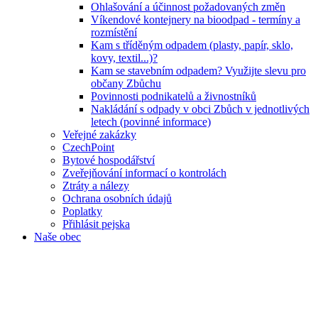
Ohlašování a účinnost požadovaných změn
Víkendové kontejnery na bioodpad - termíny a
rozmístění
Kam s tříděným odpadem (plasty, papír, sklo,
kovy, textil...)?
Kam se stavebním odpadem? Využijte slevu pro
občany Zbůchu
Povinnosti podnikatelů a živnostníků
Nakládání s odpady v obci Zbůch v jednotlivých
letech (povinné informace)
Veřejné zakázky
CzechPoint
Bytové hospodářství
Zveřejňování informací o kontrolách
Ztráty a nálezy
Ochrana osobních údajů
Poplatky
Přihlásit pejska
Naše obec