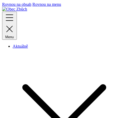
Rovnou na obsah
Rovnou na menu
Menu
Aktuálně