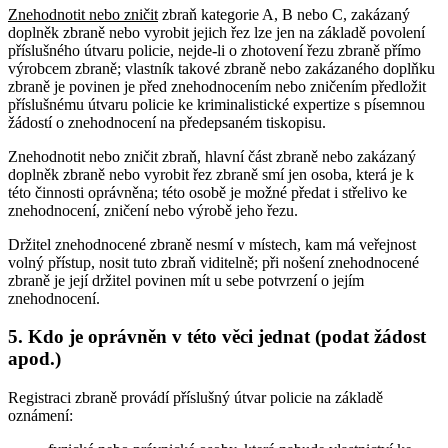
Znehodnotit nebo zničit
zbraň kategorie A, B nebo C, zakázaný
doplněk zbraně nebo vyrobit jejich řez lze jen na základě povolení
příslušného útvaru policie, nejde-li o zhotovení řezu zbraně přímo
výrobcem zbraně
; vlastník takové zbraně nebo zakázaného doplňku
zbraně je povinen je před znehodnocením nebo zničením předložit
příslušnému útvaru policie ke kriminalistické expertize s písemnou
žádostí o znehodnocení na předepsaném tiskopisu
.
Znehodnotit nebo zničit zbraň, hlavní část zbraně nebo zakázaný
doplněk zbraně nebo vyrobit řez zbraně smí jen osoba, která je k
této činnosti oprávněna; této osobě je možné předat i střelivo ke
znehodnocení, zničení nebo výrobě jeho řezu
.
Držitel znehodnocené zbraně nesmí v místech, kam má veřejnost
volný přístup, nosit tuto zbraň viditelně; při nošení znehodnocené
zbraně je její držitel povinen mít u sebe potvrzení o jejím
znehodnocení
.
5. Kdo je oprávněn v této věci jednat (podat žádost
apod.)
Registraci zbraně provádí příslušný útvar policie na základě
oznámení: