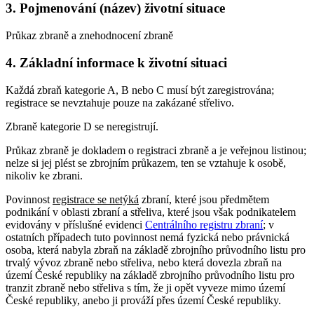
3. Pojmenování (název) životní situace
Průkaz zbraně a znehodnocení zbraně
4. Základní informace k životní situaci
Každá zbraň kategorie A, B nebo C musí být zaregistrována;
registrace se nevztahuje pouze na zakázané střelivo
.
Zbraně kategorie D se neregistrují.
Průkaz zbraně je dokladem o registraci zbraně a je veřejnou listinou
;
nelze si jej plést se zbrojním průkazem, ten se vztahuje k osobě,
nikoliv ke zbrani.
Povinnost
registrace se netýká
zbraní, které jsou předmětem
podnikání v oblasti zbraní a střeliva, které jsou však podnikatelem
evidovány v příslušné evidenci
Centrálního registru zbraní
; v
ostatních případech tuto povinnost nemá fyzická nebo právnická
osoba, která nabyla zbraň na základě zbrojního průvodního listu pro
trvalý vývoz zbraně nebo střeliva, nebo která dovezla zbraň na
území České republiky na základě zbrojního průvodního listu pro
tranzit zbraně nebo střeliva s tím, že ji opět vyveze mimo území
České republiky, anebo ji prováží přes území České republiky
.