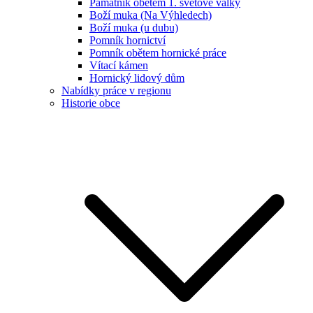
Památník obětem 1. světové války
Boží muka (Na Výhledech)
Boží muka (u dubu)
Pomník hornictví
Pomník obětem hornické práce
Vítací kámen
Hornický lidový dům
Nabídky práce v regionu
Historie obce