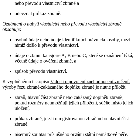
nebo převodu vlastnictví zbraně a
odevzdat průkaz zbraně.
Oznámení o nabytí vlastnictví nebo převodu vlastnictví zbraně
obsahuje
:
osobní údaje nebo údaje identifikující právnické osoby, mezi
nimiž došlo k převodu vlastnictví,
údaje o zbrani kategorie A, B nebo C, které se oznámení týká,
včetně údaje o ověření zbraně, a
způsob převodu vlastnictví.
K vyplněnému tiskopisu
žádosti o povolení znehodnocení-zničení-
výroby řezu zbraně-zakázaného doplňku zbraně
je nutné přiložit:
zbraň, hlavní část zbraně nebo zakázaný doplněk zbraně;
pokud rozměry neumožňují jejich přiložení, sdělte místo jejich
uložení,
průkaz zbraně, jde-li o registrovanou zbraň nebo hlavní část
zbraně,
písemný souhlas příslušného orgánu státní památkové péče,