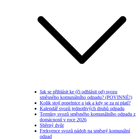
Jak se přihlásit ke (či odhlásit od) svozu
směsného komunálního odpadu? (POVINNÉ!)
Kolik stojí popelnice a jak a kdy se za ni platí?
Kalendář svozů jednotlivých druhů odpadu
Termíny svozů směsného komunálního odpadu z
domácností v roce 2026
Sběrný dvůr
Frekvence svozů nádob na směsný komunální
odpad