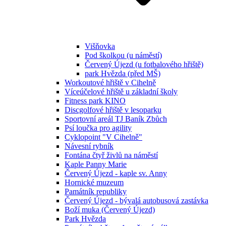
Višňovka
Pod školkou (u náměstí)
Červený Újezd (u fotbalového hřiště)
park Hvězda (před MŠ)
Workoutové hřiště v Cihelně
Víceúčelové hřiště u základní školy
Fitness park KINO
Discgolfové hřiště v lesoparku
Sportovní areál TJ Baník Zbůch
Psí loučka pro agility
Cyklopoint "V Cihelně"
Návesní rybník
Fontána čtyř živlů na náměstí
Kaple Panny Marie
Červený Újezd - kaple sv. Anny
Hornické muzeum
Památník republiky
Červený Újezd - bývalá autobusová zastávka
Boží muka (Červený Újezd)
Park Hvězda