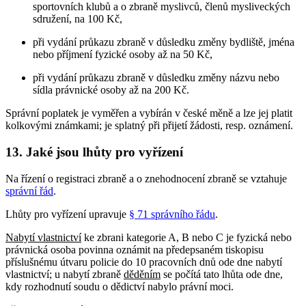
sportovních klubů a o zbraně myslivců, členů mysliveckých
sdružení, na 100 Kč,
při vydání průkazu zbraně v důsledku změny bydliště, jména
nebo příjmení fyzické osoby až na 50 Kč,
při vydání průkazu zbraně v důsledku změny názvu nebo
sídla právnické osoby až na 200 Kč.
Správní poplatek je vyměřen a vybírán v české měně a lze jej platit
kolkovými známkami; je splatný při přijetí žádosti, resp. oznámení.
13. Jaké jsou lhůty pro vyřízení
Na řízení o registraci zbraně a o znehodnocení zbraně se vztahuje
správní řád
.
Lhůty pro vyřízení upravuje
§ 71 správního řádu
.
Nabytí vlastnictví
ke zbrani kategorie A, B nebo C je fyzická nebo
právnická osoba povinna oznámit na předepsaném tiskopisu
příslušnému útvaru policie do 10 pracovních dnů ode dne nabytí
vlastnictví; u nabytí zbraně
děděním
se počítá tato lhůta ode dne,
kdy rozhodnutí soudu o dědictví nabylo právní moci.