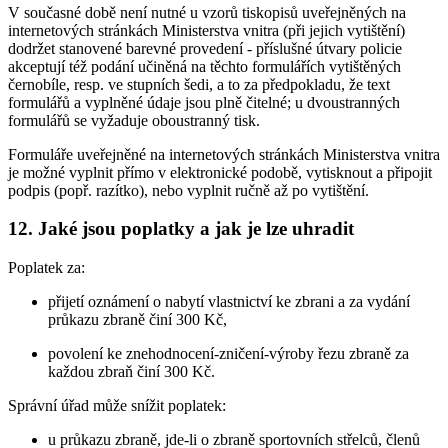
V současné době není nutné u vzorů tiskopisů uveřejněných na
internetových stránkách Ministerstva vnitra (při jejich vytištění)
dodržet stanovené barevné provedení - příslušné útvary policie
akceptují též podání učiněná na těchto formulářích vytištěných
černobíle, resp. ve stupních šedi, a to za předpokladu, že text
formulářů a vyplněné údaje jsou plně čitelné; u dvoustranných
formulářů se vyžaduje oboustranný tisk.
Formuláře uveřejněné na internetových stránkách Ministerstva vnitra
je možné vyplnit přímo v elektronické podobě, vytisknout a připojit
podpis (popř. razítko), nebo vyplnit ručně až po vytištění.
12. Jaké jsou poplatky a jak je lze uhradit
Poplatek za:
přijetí oznámení o nabytí vlastnictví ke zbrani a za vydání
průkazu zbraně činí 300 Kč,
povolení ke znehodnocení-zničení-výroby řezu zbraně za
každou zbraň činí 300 Kč.
Správní úřad může snížit poplatek:
u průkazu zbraně, jde-li o zbraně sportovních střelců, členů