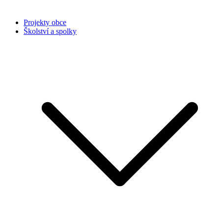
Projekty obce
Školství a spolky