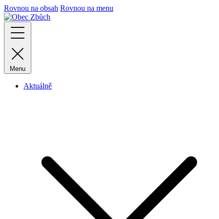
Rovnou na obsah
Rovnou na menu
Menu
Aktuálně