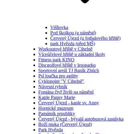
Višňovka
Pod školkou (u náměstí)
Červený Újezd (u fotbalového hřiště)
park Hvězda (před MŠ)
Workoutové hřiště v Cihelně
Víceúčelové hřiště u základní školy
Fitness park KINO
Discgolfové hřiště v lesoparku
Sportovní areál TJ Baník Zbůch
Psí loučka pro agility
Cyklopoint "V Cihelně"
Návesní rybník
Fontána čtyř živlů na náměstí
Kaple Panny Marie
Červený Újezd - kaple sv. Anny
Hornické muzeum
Památník republiky
Červený Újezd - bývalá autobusová zastávka
Boží muka (Červený Újezd)
Park Hvězda