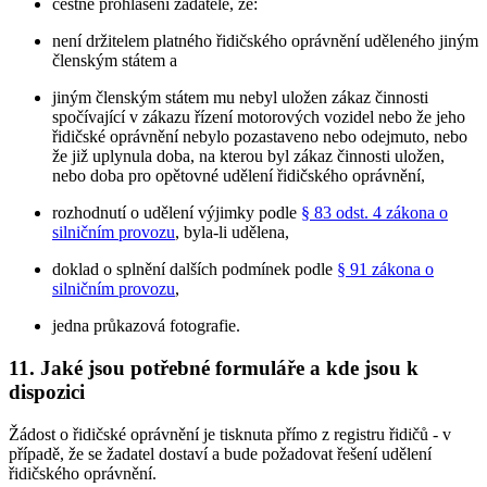
čestné prohlášení žadatele, že:
není držitelem platného řidičského oprávnění uděleného jiným
členským státem a
jiným členským státem mu nebyl uložen zákaz činnosti
spočívající v zákazu řízení motorových vozidel nebo že jeho
řidičské oprávnění nebylo pozastaveno nebo odejmuto, nebo
že již uplynula doba, na kterou byl zákaz činnosti uložen,
nebo doba pro opětovné udělení řidičského oprávnění,
rozhodnutí o udělení výjimky podle
§ 83 odst. 4 zákona o
silničním provozu
, byla-li udělena,
doklad o splnění dalších podmínek podle
§ 91 zákona o
silničním provozu
,
jedna průkazová fotografie.
11. Jaké jsou potřebné formuláře a kde jsou k
dispozici
Žádost o řidičské oprávnění je tisknuta přímo z registru řidičů - v
případě, že se žadatel dostaví a bude požadovat řešení udělení
řidičského oprávnění.