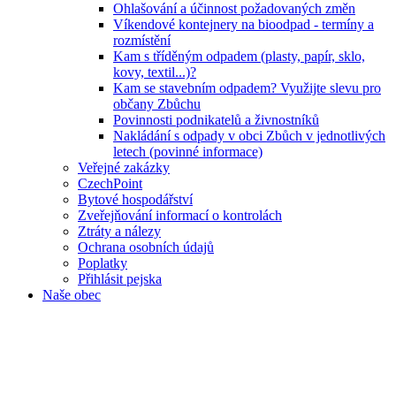
Ohlašování a účinnost požadovaných změn
Víkendové kontejnery na bioodpad - termíny a
rozmístění
Kam s tříděným odpadem (plasty, papír, sklo,
kovy, textil...)?
Kam se stavebním odpadem? Využijte slevu pro
občany Zbůchu
Povinnosti podnikatelů a živnostníků
Nakládání s odpady v obci Zbůch v jednotlivých
letech (povinné informace)
Veřejné zakázky
CzechPoint
Bytové hospodářství
Zveřejňování informací o kontrolách
Ztráty a nálezy
Ochrana osobních údajů
Poplatky
Přihlásit pejska
Naše obec