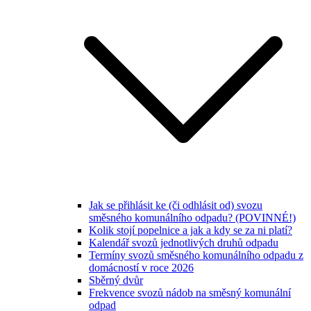
Jak se přihlásit ke (či odhlásit od) svozu
směsného komunálního odpadu? (POVINNÉ!)
Kolik stojí popelnice a jak a kdy se za ni platí?
Kalendář svozů jednotlivých druhů odpadu
Termíny svozů směsného komunálního odpadu z
domácností v roce 2026
Sběrný dvůr
Frekvence svozů nádob na směsný komunální
odpad