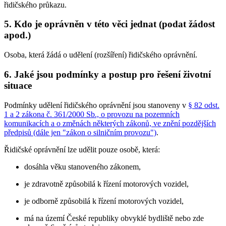
řidičského průkazu.
5. Kdo je oprávněn v této věci jednat (podat žádost
apod.)
Osoba, která žádá o udělení (rozšíření) řidičského oprávnění.
6. Jaké jsou podmínky a postup pro řešení životní
situace
Podmínky udělení řidičského oprávnění jsou stanoveny v
§ 82 odst.
1 a 2 zákona č. 361/2000 Sb., o provozu na pozemních
komunikacích a o změnách některých zákonů, ve znění pozdějších
předpisů (dále jen "zákon o silničním provozu")
.
Řidičské oprávnění lze udělit pouze osobě, která:
dosáhla věku stanoveného zákonem,
je zdravotně způsobilá k řízení motorových vozidel,
je odborně způsobilá k řízení motorových vozidel,
má na území České republiky obvyklé bydliště nebo zde