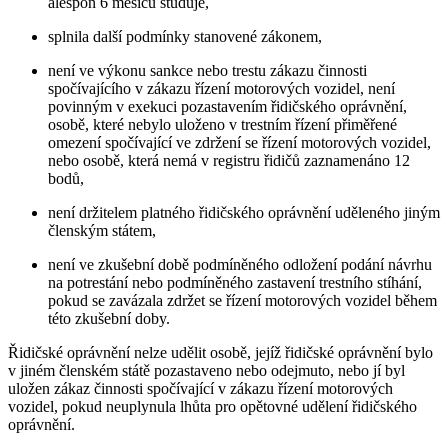
alespoň 6 měsíců studuje,
splnila další podmínky stanovené zákonem,
není ve výkonu sankce nebo trestu zákazu činnosti
spočívajícího v zákazu řízení motorových vozidel, není
povinným v exekuci pozastavením řidičského oprávnění,
osobě, které nebylo uloženo v trestním řízení přiměřené
omezení spočívající ve zdržení se řízení motorových vozidel,
nebo osobě, která nemá v registru řidičů zaznamenáno 12
bodů,
není držitelem platného řidičského oprávnění uděleného jiným
členským státem,
není ve zkušební době podmíněného odložení podání návrhu
na potrestání nebo podmíněného zastavení trestního stíhání,
pokud se zavázala zdržet se řízení motorových vozidel během
této zkušební doby.
Řidičské oprávnění nelze udělit osobě, jejíž řidičské oprávnění bylo
v jiném členském státě pozastaveno nebo odejmuto, nebo jí byl
uložen zákaz činnosti spočívající v zákazu řízení motorových
vozidel, pokud neuplynula lhůta pro opětovné udělení řidičského
oprávnění.