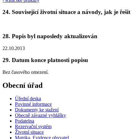
- Řidičské průkazy
24. Související životní situace a návody, jak je řešit
28. Popis byl naposledy aktualizován
22.10.2013
29. Datum konce platnosti popisu
Bez časového omezení.
Obecní úřad
Úřední deska
Povinné informace
Dokumenty ke stažení
Obecně závazné vyhlášky
Podatelna
Rezervační systém
Životní situace
Matrika, Evidence obyvatel