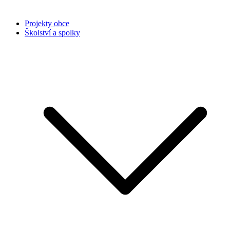
Projekty obce
Školství a spolky