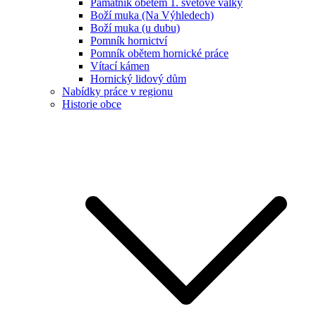
Památník obětem 1. světové války
Boží muka (Na Výhledech)
Boží muka (u dubu)
Pomník hornictví
Pomník obětem hornické práce
Vítací kámen
Hornický lidový dům
Nabídky práce v regionu
Historie obce