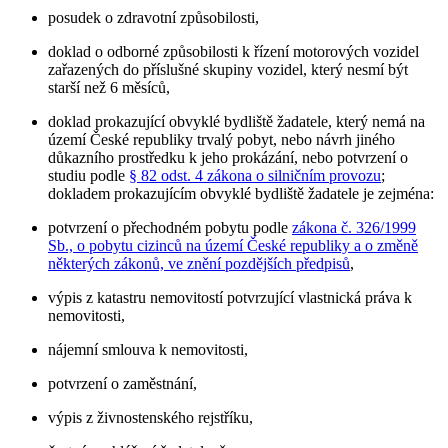
posudek o zdravotní způsobilosti,
doklad o odborné způsobilosti k řízení motorových vozidel
zařazených do příslušné skupiny vozidel, který nesmí být
starší než 6 měsíců,
doklad prokazující obvyklé bydliště žadatele, který nemá na
území České republiky trvalý pobyt, nebo návrh jiného
důkazního prostředku k jeho prokázání, nebo potvrzení o
studiu podle
§ 82 odst. 4 zákona o silničním provozu
;
dokladem prokazujícím obvyklé bydliště žadatele je zejména:
potvrzení o přechodném pobytu podle
zákona č. 326/1999
Sb., o pobytu cizinců na území České republiky a o změně
některých zákonů, ve znění pozdějších předpisů
,
výpis z katastru nemovitostí potvrzující vlastnická práva k
nemovitosti,
nájemní smlouva k nemovitosti,
potvrzení o zaměstnání,
výpis z živnostenského rejstříku,