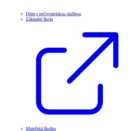
Dům s pečovatelskou službou
Základní škola
Mateřská školka