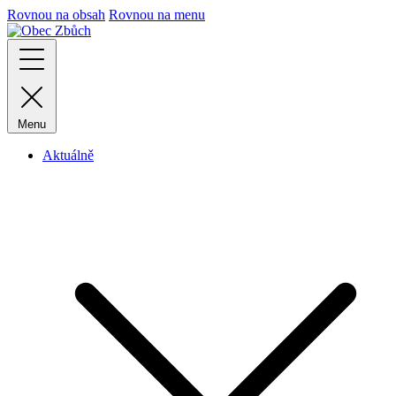
Rovnou na obsah
Rovnou na menu
Menu
Aktuálně