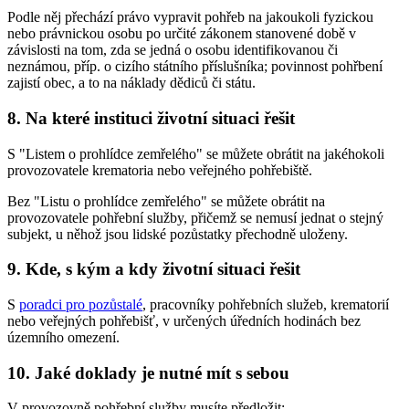
Podle něj přechází právo vypravit pohřeb na jakoukoli fyzickou
nebo právnickou osobu po určité zákonem stanovené době v
závislosti na tom, zda se jedná o osobu identifikovanou či
neznámou, příp. o cizího státního příslušníka; povinnost pohřbení
zajistí obec, a to na náklady dědiců či státu.
8. Na které instituci životní situaci řešit
S "Listem o prohlídce zemřelého" se můžete obrátit na jakéhokoli
provozovatele krematoria nebo veřejného pohřebiště.
Bez "Listu o prohlídce zemřelého" se můžete obrátit na
provozovatele pohřební služby, přičemž se nemusí jednat o stejný
subjekt, u něhož jsou lidské pozůstatky přechodně uloženy.
9. Kde, s kým a kdy životní situaci řešit
S
poradci pro pozůstalé
, pracovníky pohřebních služeb, krematorií
nebo veřejných pohřebišť, v určených úředních hodinách bez
územního omezení.
10. Jaké doklady je nutné mít s sebou
V provozovně pohřební služby musíte předložit: