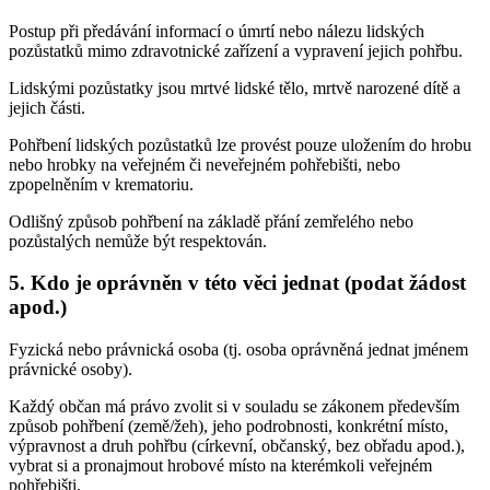
Postup při předávání informací o úmrtí nebo nálezu lidských
pozůstatků mimo zdravotnické zařízení a vypravení jejich pohřbu.
Lidskými pozůstatky jsou mrtvé lidské tělo, mrtvě narozené dítě a
jejich části.
Pohřbení lidských pozůstatků lze provést pouze uložením do hrobu
nebo hrobky na veřejném či neveřejném pohřebišti, nebo
zpopelněním v krematoriu.
Odlišný způsob pohřbení na základě přání zemřelého nebo
pozůstalých nemůže být respektován.
5. Kdo je oprávněn v této věci jednat (podat žádost
apod.)
Fyzická nebo právnická osoba (tj. osoba oprávněná jednat jménem
právnické osoby).
Každý občan má právo zvolit si v souladu se zákonem především
způsob pohřbení (země/žeh), jeho podrobnosti, konkrétní místo,
výpravnost a druh pohřbu (církevní, občanský, bez obřadu apod.),
vybrat si a pronajmout hrobové místo na kterémkoli veřejném
pohřebišti.