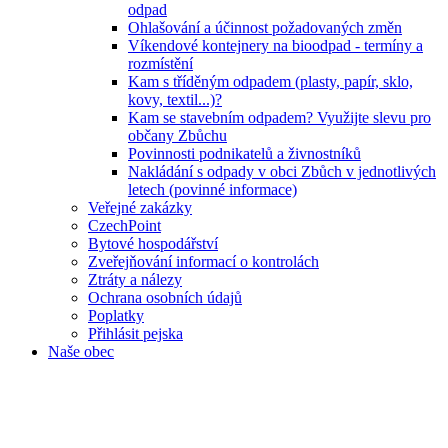
odpad
Ohlašování a účinnost požadovaných změn
Víkendové kontejnery na bioodpad - termíny a
rozmístění
Kam s tříděným odpadem (plasty, papír, sklo,
kovy, textil...)?
Kam se stavebním odpadem? Využijte slevu pro
občany Zbůchu
Povinnosti podnikatelů a živnostníků
Nakládání s odpady v obci Zbůch v jednotlivých
letech (povinné informace)
Veřejné zakázky
CzechPoint
Bytové hospodářství
Zveřejňování informací o kontrolách
Ztráty a nálezy
Ochrana osobních údajů
Poplatky
Přihlásit pejska
Naše obec