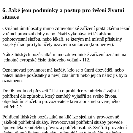
6. Jaké jsou podmínky a postup pro řešení životní
situace
Oznámit úmrtí osoby mimo zdravotnické zařízení praktickému lékaři
v rámci provozní doby nebo lékaři vykonávající lékařskou
pohotovostní službu, nebo lékaři, se kterým má místně příslušný
krajský úřad pro tyto účely uzavřenu smlouvu (koronerovi).
Nález lidských pozůstatků mimo zdravotnické zařízení oznámit na
jednotné evropské číslo tísňového volání -
112
.
Oznamovací povinnost má každý, kdo se o úmrtí dozvěděl, nebo
nalezl lidské pozůstatky a neví, zda úmrtí nebo jejich nález již bylo
oznámeno.
Do 96 hodin od převzetí "Listu o prohlídce zemřelého" zajistit
pohřbení dle způsobu, který zemřelý vyjádřil za svého života,
objednáním služeb u provozovatele krematoria nebo veřejného
pohřebiště.
Pohřbení lidských pozůstatků na klíč lze sjednat v provozovně
jakékoli pohřební služby. Provozovatel pohřební služby provede
úpravu těla zemřelého, převoz a pohřeb osobně. Svěří-li provedení
těchto úkonů jinému subjektu, odpovídá za tyto služby v plném