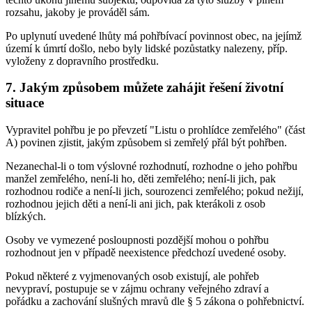
rozsahu, jakoby je prováděl sám.
Po uplynutí uvedené lhůty má pohřbívací povinnost obec, na jejímž
území k úmrtí došlo, nebo byly lidské pozůstatky nalezeny, příp.
vyloženy z dopravního prostředku.
7. Jakým způsobem můžete zahájit řešení životní
situace
Vypravitel pohřbu je po převzetí "Listu o prohlídce zemřelého" (část
A) povinen zjistit, jakým způsobem si zemřelý přál být pohřben.
Nezanechal-li o tom výslovné rozhodnutí, rozhodne o jeho pohřbu
manžel zemřelého, není-li ho, děti zemřelého; není-li jich, pak
rozhodnou rodiče a není-li jich, sourozenci zemřelého; pokud nežijí,
rozhodnou jejich děti a není-li ani jich, pak kterákoli z osob
blízkých.
Osoby ve vymezené posloupnosti pozdější mohou o pohřbu
rozhodnout jen v případě neexistence předchozí uvedené osoby.
Pokud některé z vyjmenovaných osob existují, ale pohřeb
nevypraví, postupuje se v zájmu ochrany veřejného zdraví a
pořádku a zachování slušných mravů dle § 5 zákona o pohřebnictví.