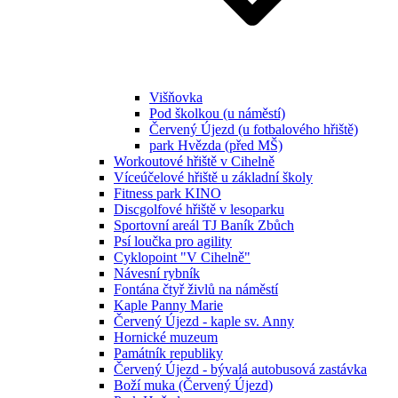
Višňovka
Pod školkou (u náměstí)
Červený Újezd (u fotbalového hřiště)
park Hvězda (před MŠ)
Workoutové hřiště v Cihelně
Víceúčelové hřiště u základní školy
Fitness park KINO
Discgolfové hřiště v lesoparku
Sportovní areál TJ Baník Zbůch
Psí loučka pro agility
Cyklopoint "V Cihelně"
Návesní rybník
Fontána čtyř živlů na náměstí
Kaple Panny Marie
Červený Újezd - kaple sv. Anny
Hornické muzeum
Památník republiky
Červený Újezd - bývalá autobusová zastávka
Boží muka (Červený Újezd)