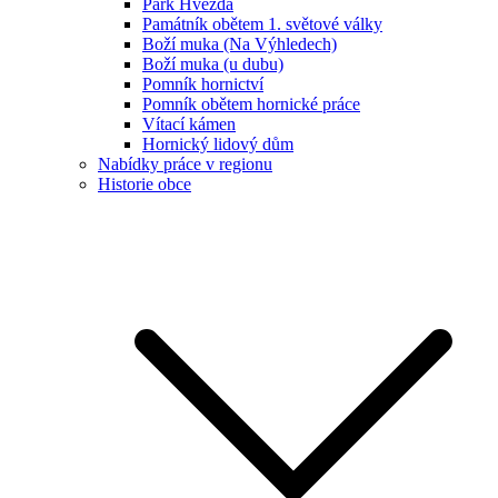
Park Hvězda
Památník obětem 1. světové války
Boží muka (Na Výhledech)
Boží muka (u dubu)
Pomník hornictví
Pomník obětem hornické práce
Vítací kámen
Hornický lidový dům
Nabídky práce v regionu
Historie obce