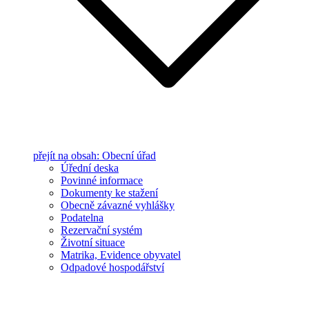
přejít na obsah: Obecní úřad
Úřední deska
Povinné informace
Dokumenty ke stažení
Obecně závazné vyhlášky
Podatelna
Rezervační systém
Životní situace
Matrika, Evidence obyvatel
Odpadové hospodářství