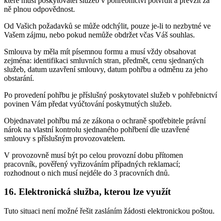
které musí poskytovatel služeb v pohřebnictví potvrdit a převzít za
ně plnou odpovědnost.
Od Vašich požadavků se může odchýlit, pouze je-li to nezbytné ve
Vašem zájmu, nebo pokud nemůže obdržet včas Váš souhlas.
Smlouva by měla mít písemnou formu a musí vždy obsahovat
zejména: identifikaci smluvních stran, předmět, cenu sjednaných
služeb, datum uzavření smlouvy, datum pohřbu a odměnu za jeho
obstarání.
Po provedení pohřbu je příslušný poskytovatel služeb v pohřebnictví
povinen Vám předat vyúčtování poskytnutých služeb.
Objednavatel pohřbu má ze zákona o ochraně spotřebitele právní
nárok na vlastní kontrolu sjednaného pohřbení dle uzavřené
smlouvy s příslušným provozovatelem.
V provozovně musí být po celou provozní dobu přítomen
pracovník, pověřený vyřizováním případných reklamací;
rozhodnout o nich musí nejdéle do 3 pracovních dnů.
16. Elektronická služba, kterou lze využít
Tuto situaci není možné řešit zasláním žádosti elektronickou poštou.