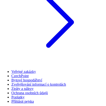
Veřejné zakázky
CzechPoint
Bytové hospodářství
Zveřejňování informací o kontrolách
Ztráty a nálezy
Ochrana osobních údajů
Poplatky
Přihlásit pejska