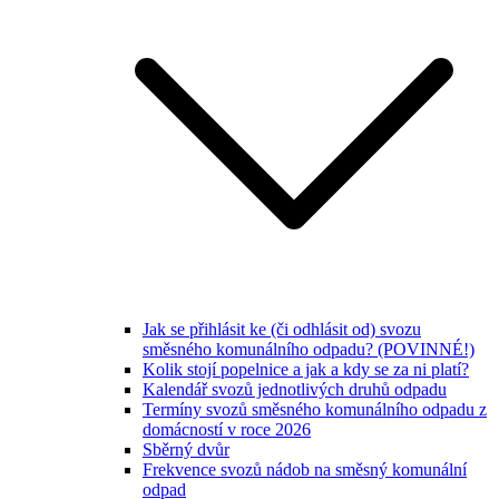
Jak se přihlásit ke (či odhlásit od) svozu
směsného komunálního odpadu? (POVINNÉ!)
Kolik stojí popelnice a jak a kdy se za ni platí?
Kalendář svozů jednotlivých druhů odpadu
Termíny svozů směsného komunálního odpadu z
domácností v roce 2026
Sběrný dvůr
Frekvence svozů nádob na směsný komunální
odpad