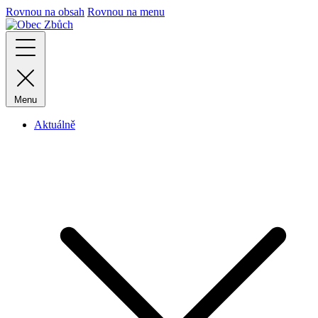
Rovnou na obsah
Rovnou na menu
Menu
Aktuálně