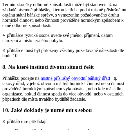
Termín zkoušky odborné způsobilosti může být stanoven až na
základě písemné přihlášky, kterou je třeba podat místně příslušnému
orgánu státní báňské správy, s vymezením požadovaného druhu
hornické činnosti nebo činnosti prováděné hornickým způsobem k
dané odborné způsobilosti.
V přihlášce fyzická osoba uvede své jméno, příjmení, datum
narození a místo trvalého pobytu.
K přihlášce musí být přiloženy všechny požadované náležitosti dle
bodu 10.
8. Na které instituci životní situaci řešit
Přihlášku podejte na
místně příslušný obvodní báňský úřad
- tj.
takový úřad, v jehož obvodu má být hornická činnost nebo činnost
prováděná hornickým způsobem vykonávána, nebo kde má sídlo
organizace, pokud činnost spadá do více obvodů, nebo v ostatních
případech dle místa trvalého bydliště žadatele.
10. Jaké doklady je nutné mít s sebou
K přihlášce se přikládají: