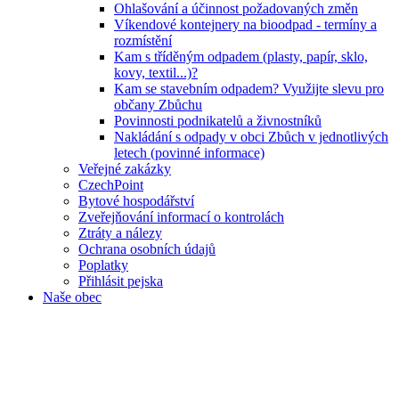
Ohlašování a účinnost požadovaných změn
Víkendové kontejnery na bioodpad - termíny a
rozmístění
Kam s tříděným odpadem (plasty, papír, sklo,
kovy, textil...)?
Kam se stavebním odpadem? Využijte slevu pro
občany Zbůchu
Povinnosti podnikatelů a živnostníků
Nakládání s odpady v obci Zbůch v jednotlivých
letech (povinné informace)
Veřejné zakázky
CzechPoint
Bytové hospodářství
Zveřejňování informací o kontrolách
Ztráty a nálezy
Ochrana osobních údajů
Poplatky
Přihlásit pejska
Naše obec