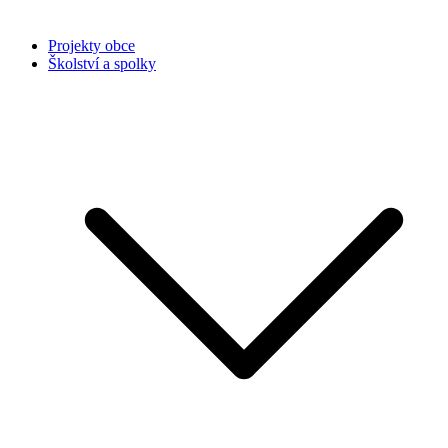
Projekty obce
Školství a spolky