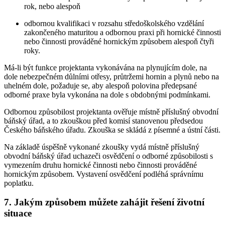
rok, nebo alespoň
odbornou kvalifikaci v rozsahu středoškolského vzdělání
zakončeného maturitou a odbornou praxi při hornické činnosti
nebo činnosti prováděné hornickým způsobem alespoň čtyři
roky.
Má-li být funkce projektanta vykonávána na plynujícím dole, na
dole nebezpečném důlními otřesy, průtržemi hornin a plynů nebo na
uhelném dole, požaduje se, aby alespoň polovina předepsané
odborné praxe byla vykonána na dole s obdobnými podmínkami.
Odbornou způsobilost projektanta ověřuje místně příslušný obvodní
báňský úřad, a to zkouškou před komisí stanovenou předsedou
Českého báňského úřadu. Zkouška se skládá z písemné a ústní části.
Na základě úspěšně vykonané zkoušky vydá místně příslušný
obvodní báňský úřad uchazeči osvědčení o odborné způsobilosti s
vymezením druhu hornické činnosti nebo činnosti prováděné
hornickým způsobem. Vystavení osvědčení podléhá správnímu
poplatku.
7. Jakým způsobem můžete zahájit řešení životní
situace