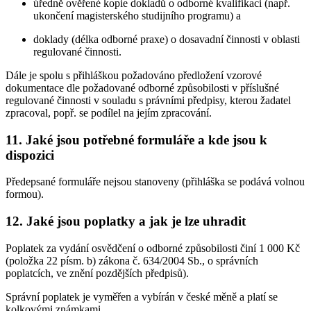
úředně ověřené kopie dokladů o odborné kvalifikaci (např.
ukončení magisterského studijního programu) a
doklady (délka odborné praxe) o dosavadní činnosti v oblasti
regulované činnosti.
Dále je spolu s přihláškou požadováno předložení vzorové
dokumentace dle požadované odborné způsobilosti v příslušné
regulované činnosti v souladu s právními předpisy, kterou žadatel
zpracoval, popř. se podílel na jejím zpracování.
11. Jaké jsou potřebné formuláře a kde jsou k
dispozici
Předepsané formuláře nejsou stanoveny (přihláška se podává volnou
formou).
12. Jaké jsou poplatky a jak je lze uhradit
Poplatek za vydání osvědčení o odborné způsobilosti činí 1 000 Kč
(položka 22 písm. b) zákona č. 634/2004 Sb., o správních
poplatcích, ve znění pozdějších předpisů).
Správní poplatek je vyměřen a vybírán v české měně a platí se
kolkovými známkami.