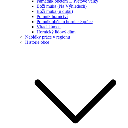
Památník obětem 1. světové války
Boží muka (Na Výhledech)
Boží muka (u dubu)
Pomník hornictví
Pomník obětem hornické práce
Vítací kámen
Hornický lidový dům
Nabídky práce v regionu
Historie obce