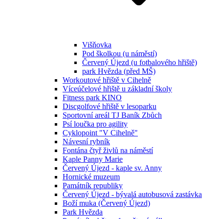
Višňovka
Pod školkou (u náměstí)
Červený Újezd (u fotbalového hřiště)
park Hvězda (před MŠ)
Workoutové hřiště v Cihelně
Víceúčelové hřiště u základní školy
Fitness park KINO
Discgolfové hřiště v lesoparku
Sportovní areál TJ Baník Zbůch
Psí loučka pro agility
Cyklopoint "V Cihelně"
Návesní rybník
Fontána čtyř živlů na náměstí
Kaple Panny Marie
Červený Újezd - kaple sv. Anny
Hornické muzeum
Památník republiky
Červený Újezd - bývalá autobusová zastávka
Boží muka (Červený Újezd)
Park Hvězda