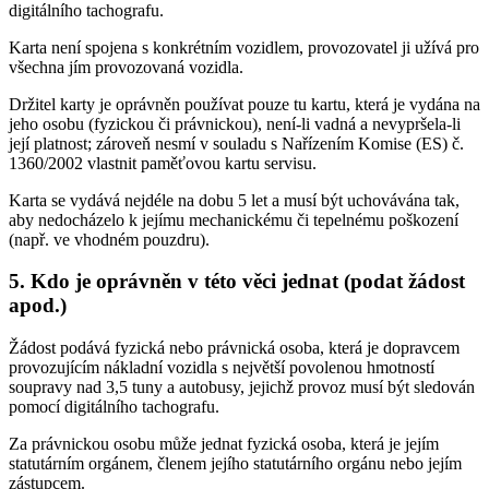
digitálního tachografu.
Karta není spojena s konkrétním vozidlem, provozovatel ji užívá pro
všechna jím provozovaná vozidla.
Držitel karty je oprávněn používat pouze tu kartu, která je vydána na
jeho osobu (fyzickou či právnickou), není-li vadná a nevypršela-li
její platnost; zároveň nesmí v souladu s Nařízením Komise (ES) č.
1360/2002 vlastnit paměťovou kartu servisu.
Karta se vydává nejdéle na dobu 5 let a musí být uchovávána tak,
aby nedocházelo k jejímu mechanickému či tepelnému poškození
(např. ve vhodném pouzdru).
5. Kdo je oprávněn v této věci jednat (podat žádost
apod.)
Žádost podává fyzická nebo právnická osoba, která je dopravcem
provozujícím nákladní vozidla s největší povolenou hmotností
soupravy nad 3,5 tuny a autobusy, jejichž provoz musí být sledován
pomocí digitálního tachografu.
Za právnickou osobu může jednat fyzická osoba, která je jejím
statutárním orgánem, členem jejího statutárního orgánu nebo jejím
zástupcem.