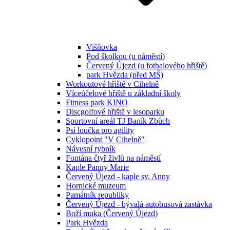
Višňovka
Pod školkou (u náměstí)
Červený Újezd (u fotbalového hřiště)
park Hvězda (před MŠ)
Workoutové hřiště v Cihelně
Víceúčelové hřiště u základní školy
Fitness park KINO
Discgolfové hřiště v lesoparku
Sportovní areál TJ Baník Zbůch
Psí loučka pro agility
Cyklopoint "V Cihelně"
Návesní rybník
Fontána čtyř živlů na náměstí
Kaple Panny Marie
Červený Újezd - kaple sv. Anny
Hornické muzeum
Památník republiky
Červený Újezd - bývalá autobusová zastávka
Boží muka (Červený Újezd)
Park Hvězda