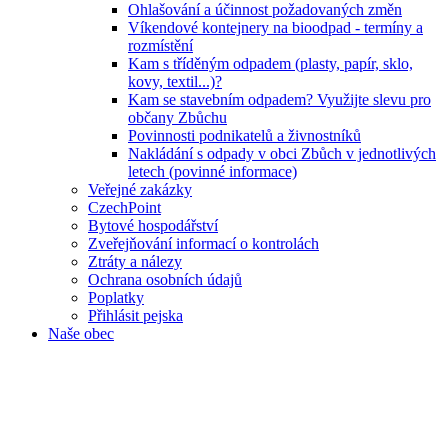
Ohlašování a účinnost požadovaných změn
Víkendové kontejnery na bioodpad - termíny a
rozmístění
Kam s tříděným odpadem (plasty, papír, sklo,
kovy, textil...)?
Kam se stavebním odpadem? Využijte slevu pro
občany Zbůchu
Povinnosti podnikatelů a živnostníků
Nakládání s odpady v obci Zbůch v jednotlivých
letech (povinné informace)
Veřejné zakázky
CzechPoint
Bytové hospodářství
Zveřejňování informací o kontrolách
Ztráty a nálezy
Ochrana osobních údajů
Poplatky
Přihlásit pejska
Naše obec