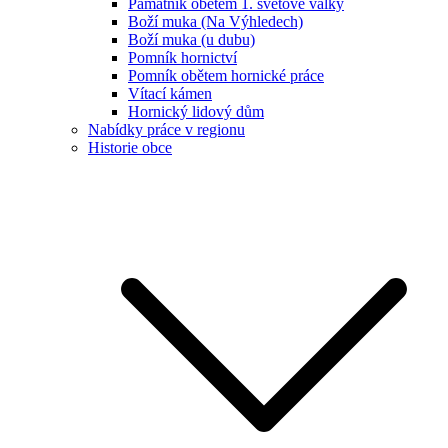
Památník obětem 1. světové války
Boží muka (Na Výhledech)
Boží muka (u dubu)
Pomník hornictví
Pomník obětem hornické práce
Vítací kámen
Hornický lidový dům
Nabídky práce v regionu
Historie obce