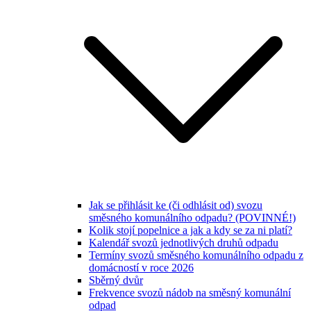
Jak se přihlásit ke (či odhlásit od) svozu
směsného komunálního odpadu? (POVINNÉ!)
Kolik stojí popelnice a jak a kdy se za ni platí?
Kalendář svozů jednotlivých druhů odpadu
Termíny svozů směsného komunálního odpadu z
domácností v roce 2026
Sběrný dvůr
Frekvence svozů nádob na směsný komunální
odpad