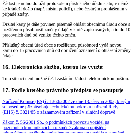
Žádost je nutno doložit protokolem příslušného úřadu státu, v němž
ke krádeži došlo (např. místní policií), nebo čestným prohlášením v
případě ztráty.
Držitel karty je dále povinen písemně ohlásit obecnímu úřadu obce s
rozšířenou působností změny údajů v kartě zapisovaných, a to do 10
pracovních dnů od vzniku těchto změn.
Příslušný obecní úřad obce s rozšířenou působností vydá novou
kartu do 15 pracovních dnů od doručení oznámení o ohlášení změny
údaje.
16. Elektronická služba, kterou lze využít
Tuto situaci není možné řešit zasláním žádosti elektronickou poštou.
17. Podle kterého právního předpisu se postupuje
Nařízení Komise (ES) č. 1360/2002 ze dne 13. června 2002, kterým
se posedmé přizpůsobuje technickému pokroku nařízení Rady
(EHS) č. 3821/85 o záznamovém zařízení v silniční dopravě
Zákon č. 56/2001 Sb., o podmínkách provozu vozidel na
pozemních komunikacích a o změně zákona o pojištění
odpovědnosti za škodu způsobenou provozem vozidla a o změně