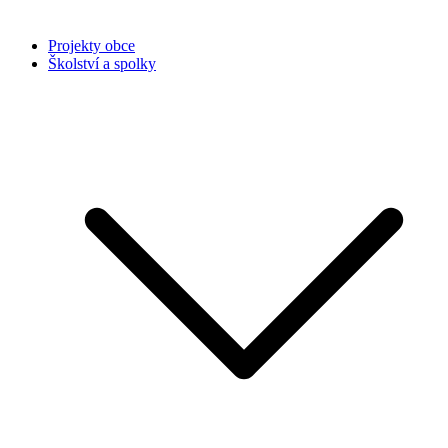
Projekty obce
Školství a spolky