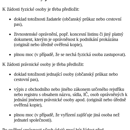
K žádosti fyzické osoby je třeba předložit:
doklad totožnosti žadatele (občanský průkaz nebo cestovní
pas),
živnostenské oprávnění, popř. koncesní listinu či jiný platný
dokument, kterým je oprávněnost k podnikání prokázána
(originál nebo úředně ověřená kopie),
plnou moc (v případě, že se nechá fyzická osoba zastupovat).
K žádosti právnické osoby je třeba předložit:
doklad totožnosti jednající osoby (občanský průkaz nebo
cestovní pas),
výpis z obchodního nebo jiného zákonem určeného rejstříku
nebo registru s obsahem názvu, sídla, IČ, osob oprávněných k
jednání jménem právnické osoby apod. (originál nebo úředně
ověřená kopie),
plnou moc (v případě, že vyřízení zajišťuje jiná osoba než
jednatel společnosti).
Po ověření správnosti všech údajů musí být žádost před