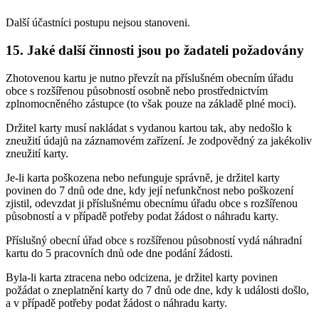
Další účastníci postupu nejsou stanoveni.
15. Jaké další činnosti jsou po žadateli požadovány
Zhotovenou kartu je nutno převzít na příslušném obecním úřadu
obce s rozšířenou působností osobně nebo prostřednictvím
zplnomocněného zástupce (to však pouze na základě plné moci).
Držitel karty musí nakládat s vydanou kartou tak, aby nedošlo k
zneužití údajů na záznamovém zařízení. Je zodpovědný za jakékoliv
zneužití karty.
Je-li karta poškozena nebo nefunguje správně, je držitel karty
povinen do 7 dnů ode dne, kdy její nefunkčnost nebo poškození
zjistil, odevzdat ji příslušnému obecnímu úřadu obce s rozšířenou
působností a v případě potřeby podat žádost o náhradu karty.
Příslušný obecní úřad obce s rozšířenou působností vydá náhradní
kartu do 5 pracovních dnů ode dne podání žádosti.
Byla-li karta ztracena nebo odcizena, je držitel karty povinen
požádat o zneplatnění karty do 7 dnů ode dne, kdy k události došlo,
a v případě potřeby podat žádost o náhradu karty.