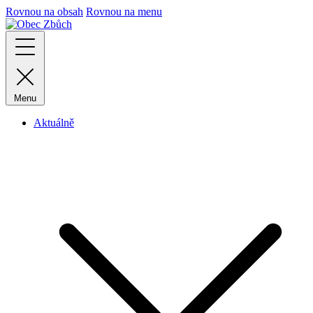
Rovnou na obsah
Rovnou na menu
Menu
Aktuálně