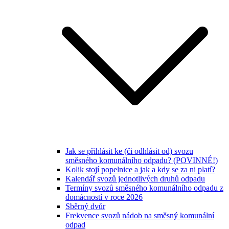
Jak se přihlásit ke (či odhlásit od) svozu
směsného komunálního odpadu? (POVINNÉ!)
Kolik stojí popelnice a jak a kdy se za ni platí?
Kalendář svozů jednotlivých druhů odpadu
Termíny svozů směsného komunálního odpadu z
domácností v roce 2026
Sběrný dvůr
Frekvence svozů nádob na směsný komunální
odpad