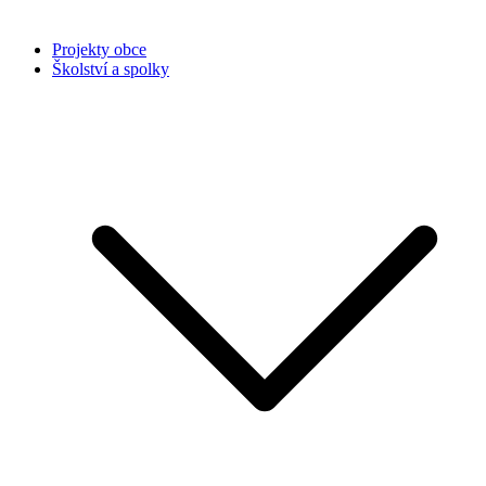
Projekty obce
Školství a spolky