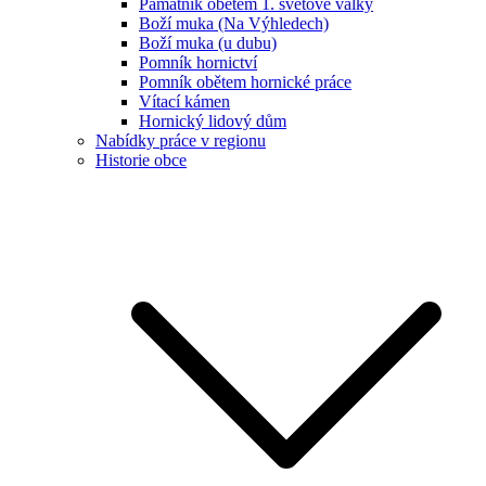
Památník obětem 1. světové války
Boží muka (Na Výhledech)
Boží muka (u dubu)
Pomník hornictví
Pomník obětem hornické práce
Vítací kámen
Hornický lidový dům
Nabídky práce v regionu
Historie obce