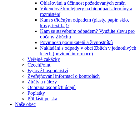
Ohlašování a účinnost požadovaných změn
Víkendové kontejnery na bioodpad - termíny a
rozmístění
Kam s tříděným odpadem (plasty, papír, sklo,
kovy, textil...)?
Kam se stavebním odpadem? Využijte slevu pro
občany Zbůchu
Povinnosti podnikatelů a živnostníků
Nakládání s odpady v obci Zbůch v jednotlivých
letech (povinné informace)
Veřejné zakázky
CzechPoint
Bytové hospodářství
Zveřejňování informací o kontrolách
Ztráty a nálezy
Ochrana osobních údajů
Poplatky
Přihlásit pejska
Naše obec