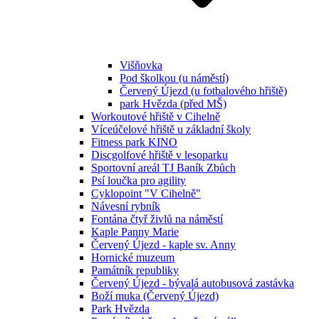
Višňovka
Pod školkou (u náměstí)
Červený Újezd (u fotbalového hřiště)
park Hvězda (před MŠ)
Workoutové hřiště v Cihelně
Víceúčelové hřiště u základní školy
Fitness park KINO
Discgolfové hřiště v lesoparku
Sportovní areál TJ Baník Zbůch
Psí loučka pro agility
Cyklopoint "V Cihelně"
Návesní rybník
Fontána čtyř živlů na náměstí
Kaple Panny Marie
Červený Újezd - kaple sv. Anny
Hornické muzeum
Památník republiky
Červený Újezd - bývalá autobusová zastávka
Boží muka (Červený Újezd)
Park Hvězda