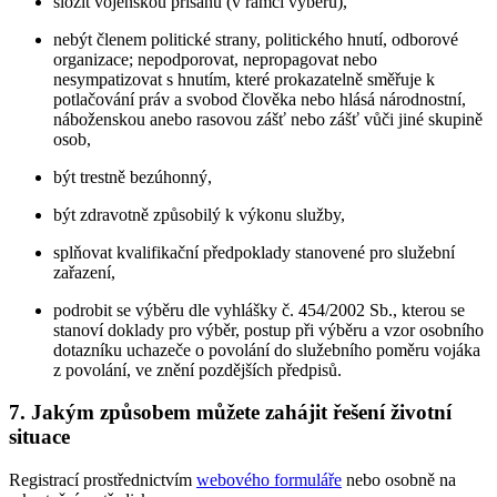
složit vojenskou přísahu (v rámci výběru),
nebýt členem politické strany, politického hnutí, odborové
organizace; nepodporovat, nepropagovat nebo
nesympatizovat s hnutím, které prokazatelně směřuje k
potlačování práv a svobod člověka nebo hlásá národnostní,
náboženskou anebo rasovou zášť nebo zášť vůči jiné skupině
osob,
být trestně bezúhonný,
být zdravotně způsobilý k výkonu služby,
splňovat kvalifikační předpoklady stanovené pro služební
zařazení,
podrobit se výběru dle vyhlášky č. 454/2002 Sb., kterou se
stanoví doklady pro výběr, postup při výběru a vzor osobního
dotazníku uchazeče o povolání do služebního poměru vojáka
z povolání, ve znění pozdějších předpisů.
7. Jakým způsobem můžete zahájit řešení životní
situace
Registrací prostřednictvím
webového formuláře
nebo osobně na