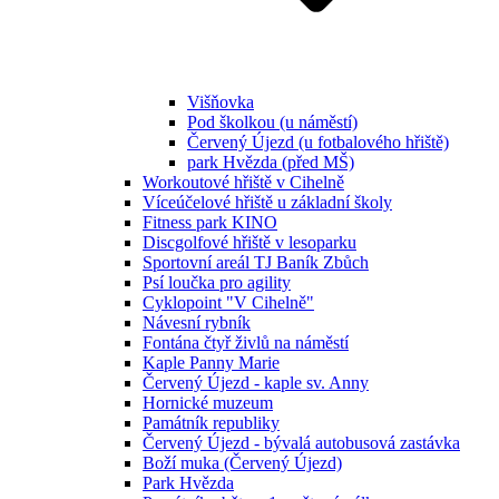
Višňovka
Pod školkou (u náměstí)
Červený Újezd (u fotbalového hřiště)
park Hvězda (před MŠ)
Workoutové hřiště v Cihelně
Víceúčelové hřiště u základní školy
Fitness park KINO
Discgolfové hřiště v lesoparku
Sportovní areál TJ Baník Zbůch
Psí loučka pro agility
Cyklopoint "V Cihelně"
Návesní rybník
Fontána čtyř živlů na náměstí
Kaple Panny Marie
Červený Újezd - kaple sv. Anny
Hornické muzeum
Památník republiky
Červený Újezd - bývalá autobusová zastávka
Boží muka (Červený Újezd)
Park Hvězda