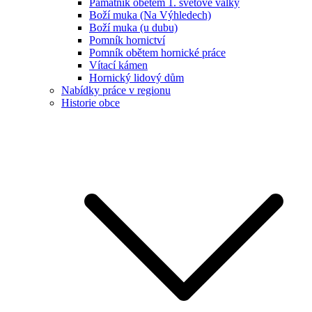
Památník obětem 1. světové války
Boží muka (Na Výhledech)
Boží muka (u dubu)
Pomník hornictví
Pomník obětem hornické práce
Vítací kámen
Hornický lidový dům
Nabídky práce v regionu
Historie obce