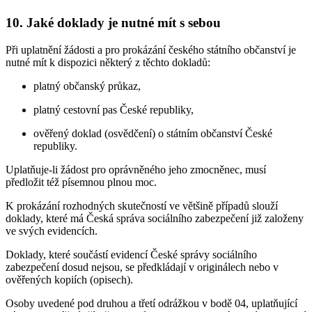
10. Jaké doklady je nutné mít s sebou
Při uplatnění žádosti a pro prokázání českého státního občanství je
nutné mít k dispozici některý z těchto dokladů:
platný občanský průkaz,
platný cestovní pas České republiky,
ověřený doklad (osvědčení) o státním občanství České
republiky.
Uplatňuje-li žádost pro oprávněného jeho zmocněnec, musí
předložit též písemnou plnou moc.
K prokázání rozhodných skutečností ve většině případů slouží
doklady, které má Česká správa sociálního zabezpečení již založeny
ve svých evidencích.
Doklady, které součástí evidencí České správy sociálního
zabezpečení dosud nejsou, se předkládají v originálech nebo v
ověřených kopiích (opisech).
Osoby uvedené pod druhou a třetí odrážkou v bodě 04, uplatňující