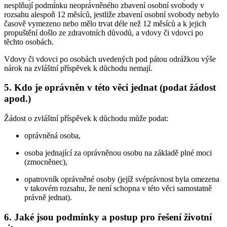
nesplňují podmínku neoprávněného zbavení osobní svobody v
rozsahu alespoň 12 měsíců, jestliže zbavení osobní svobody nebylo
časově vymezeno nebo mělo trvat déle než 12 měsíců a k jejich
propuštění došlo ze zdravotních důvodů, a vdovy či vdovci po
těchto osobách.
Vdovy či vdovci po osobách uvedených pod pátou odrážkou výše
nárok na zvláštní příspěvek k důchodu nemají.
5. Kdo je oprávněn v této věci jednat (podat žádost
apod.)
Žádost o zvláštní příspěvek k důchodu může podat:
oprávněná osoba,
osoba jednající za oprávněnou osobu na základě plné moci
(zmocněnec),
opatrovník oprávněné osoby (jejíž svéprávnost byla omezena
v takovém rozsahu, že není schopna v této věci samostatně
právně jednat).
6. Jaké jsou podmínky a postup pro řešení životní