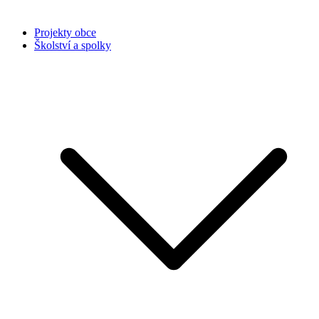
Projekty obce
Školství a spolky