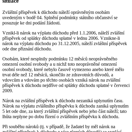
situace
Zvláštní příspěvek k důchodu náleží oprávněným osobám
uvedeným v bodě 04. Splnění podmínky státního občanství se
posuzuje ke dni podání žádosti.
Vznikl-li nárok na výplatu důchodu před 1.1.2006, náleží zvláštní
příspěvek od splátky důchodu splatné v lednu 2006. Vznikne-li
nárok na výplatu důchodu po 31.12.2005, náleží zvláštní příspěvek
ode dne přiznání důchodu.
Osobám, které nesplnily podmínku 12 měsíců neoprávněného
omezení osobní svobody a u nichž toto neoprávněné omezení
osobní svobody, které nebylo časově vymezeno anebo které mělo
trvat déle než 12 měsíců, skončilo ze zdravotních důvodů, a
vdovcům a vdovám po těchto osobách vzniká nárok na zvláštní
příspěvek k důchodu nejdříve od splátky důchodu splatné v červenci
2009.
Nárok na zvláštní příspěvek k důchodu nezaniká uplynutím času.
Nárok na výplatu zvláštního příspěvku k důchodu zaniká uplynutím
5 let ode dne, za který zvláštní příspěvek nebo jeho část náleží; tato
lhůta neplyne po dobu řízení o zvláštním příspěvku k důchodu.
Při souběhu nároků (tj. v případě, že žadatel by měl nárok na
zvláštní příspěvek k důchodu z více různých důvodů) se vyplácí