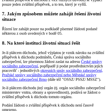
pouze jeden zvláštní příspěvek, a to ten, který je vyšší.
7. Jakým způsobem můžete zahájit řešení životní
situace
Řízení lze zahájit pouze na podkladě písemné žádosti podané
některou z osob uvedených v bodě 05.
8. Na které instituci životní situaci řešit
Je-li plátcem důchodu, jehož výplatou je vznik nároku na zvláštní
příspěvek k důchodu podmíněn, Česká správa sociálního
zabezpečení, lze písemnou žádost zaslat na adresu
České správy
sociálního zabezpečení
, popřípadě ji podat prostřednictvím jejích
pracovišť - jednotlivých
okresních správ sociálního zabezpečení,
Pražské správy sociálního zabezpečení nebo Městské správy
sociálního zabezpečení Brno
(dále též "OSSZ/ PSSZ/ MSSZ").
Je-li plátcem důchodu jiný orgán (tj. orgán sociálního zabezpečení
ministerstev vnitra, obrany a spravedlnosti), podává se žádost o
zvláštní příspěvek k důchodu tomuto orgánu.
Podání žádosti o zvláštní příspěvek k důchodu není časově
omezeno.