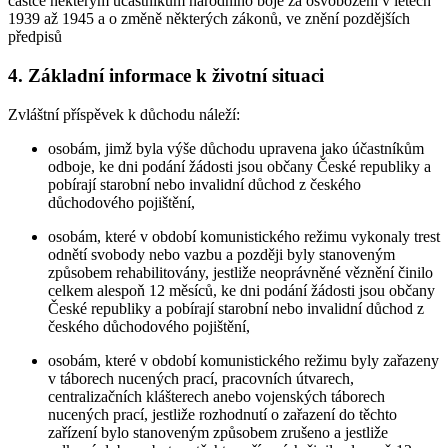
částce některým účastníkům národního boje za osvobození v letech
1939 až 1945 a o změně některých zákonů, ve znění pozdějších
předpisů
4. Základní informace k životní situaci
Zvláštní příspěvek k důchodu náleží:
osobám, jimž byla výše důchodu upravena jako účastníkům
odboje, ke dni podání žádosti jsou občany České republiky a
pobírají starobní nebo invalidní důchod z českého
důchodového pojištění,
osobám, které v období komunistického režimu vykonaly trest
odnětí svobody nebo vazbu a později byly stanoveným
způsobem rehabilitovány, jestliže neoprávněné věznění činilo
celkem alespoň 12 měsíců, ke dni podání žádosti jsou občany
České republiky a pobírají starobní nebo invalidní důchod z
českého důchodového pojištění,
osobám, které v období komunistického režimu byly zařazeny
v táborech nucených prací, pracovních útvarech,
centralizačních klášterech anebo vojenských táborech
nucených prací, jestliže rozhodnutí o zařazení do těchto
zařízení bylo stanoveným způsobem zrušeno a jestliže