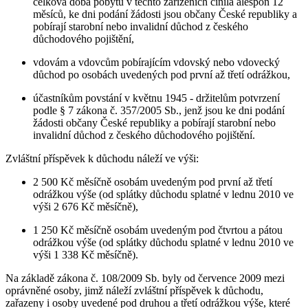
celková doba pobytu v těchto zařízeních činila alespoň 12
měsíců, ke dni podání žádosti jsou občany České republiky a
pobírají starobní nebo invalidní důchod z českého
důchodového pojištění,
vdovám a vdovcům pobírajícím vdovský nebo vdovecký
důchod po osobách uvedených pod první až třetí odrážkou,
účastníkům povstání v květnu 1945 - držitelům potvrzení
podle § 7 zákona č. 357/2005 Sb., jenž jsou ke dni podání
žádosti občany České republiky a pobírají starobní nebo
invalidní důchod z českého důchodového pojištění.
Zvláštní příspěvek k důchodu náleží ve výši:
2 500 Kč měsíčně osobám uvedeným pod první až třetí
odrážkou výše (od splátky důchodu splatné v lednu 2010 ve
výši 2 676 Kč měsíčně),
1 250 Kč měsíčně osobám uvedeným pod čtvrtou a pátou
odrážkou výše (od splátky důchodu splatné v lednu 2010 ve
výši 1 338 Kč měsíčně).
Na základě zákona č. 108/2009 Sb. byly od července 2009 mezi
oprávněné osoby, jimž náleží zvláštní příspěvek k důchodu,
zařazeny i osoby uvedené pod druhou a třetí odrážkou výše, které