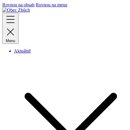
Rovnou na obsah
Rovnou na menu
Menu
Aktuálně