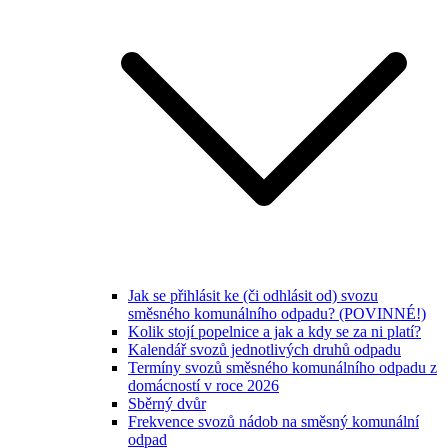
Jak se přihlásit ke (či odhlásit od) svozu
směsného komunálního odpadu? (POVINNÉ!)
Kolik stojí popelnice a jak a kdy se za ni platí?
Kalendář svozů jednotlivých druhů odpadu
Termíny svozů směsného komunálního odpadu z
domácností v roce 2026
Sběrný dvůr
Frekvence svozů nádob na směsný komunální
odpad