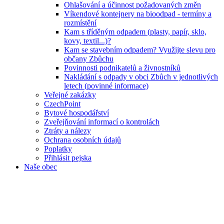
Ohlašování a účinnost požadovaných změn
Víkendové kontejnery na bioodpad - termíny a
rozmístění
Kam s tříděným odpadem (plasty, papír, sklo,
kovy, textil...)?
Kam se stavebním odpadem? Využijte slevu pro
občany Zbůchu
Povinnosti podnikatelů a živnostníků
Nakládání s odpady v obci Zbůch v jednotlivých
letech (povinné informace)
Veřejné zakázky
CzechPoint
Bytové hospodářství
Zveřejňování informací o kontrolách
Ztráty a nálezy
Ochrana osobních údajů
Poplatky
Přihlásit pejska
Naše obec