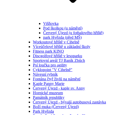
Višňovka
Pod školkou (u náměstí)
Červený Újezd (u fotbalového hřiště)
park Hvězda (před MŠ)
Workoutové hřiště v Cihelně
Víceúčelové hřiště u základní školy
Fitness park KINO
Discgolfové hřiště v lesoparku
Sportovní areál TJ Baník Zbůch
Psí loučka pro agility
Cyklopoint "V Cihelně"
Návesní rybník
Fontána čtyř živlů na náměstí
Kaple Panny Marie
Červený Újezd - kaple sv. Anny
Hornické muzeum
Památník republiky
Červený Újezd - bývalá autobusová zastávka
Boží muka (Červený Újezd)
Park Hvězda