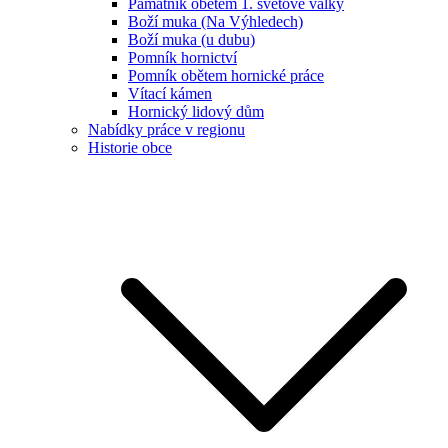
Památník obětem 1. světové války
Boží muka (Na Výhledech)
Boží muka (u dubu)
Pomník hornictví
Pomník obětem hornické práce
Vítací kámen
Hornický lidový dům
Nabídky práce v regionu
Historie obce