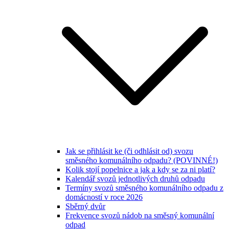
Jak se přihlásit ke (či odhlásit od) svozu
směsného komunálního odpadu? (POVINNÉ!)
Kolik stojí popelnice a jak a kdy se za ni platí?
Kalendář svozů jednotlivých druhů odpadu
Termíny svozů směsného komunálního odpadu z
domácností v roce 2026
Sběrný dvůr
Frekvence svozů nádob na směsný komunální
odpad