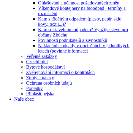
Ohlašování a účinnost požadovaných změn
Víkendové kontejnery na bioodpad - termíny a
rozmístění
Kam s tříděným odpadem (plasty, papír, sklo,
kovy, textil...)?
Kam se stavebním odpadem? Využijte slevu pro
občany Zbůchu
Povinnosti podnikatelů a živnostníků
Nakládání s odpady v obci Zbůch v jednotlivých
letech (povinné informace)
Veřejné zakázky
CzechPoint
Bytové hospodářství
Zveřejňování informací o kontrolách
Ztráty a nálezy
Ochrana osobních údajů
Poplatky
Přihlásit pejska
Naše obec