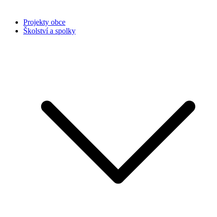
Projekty obce
Školství a spolky