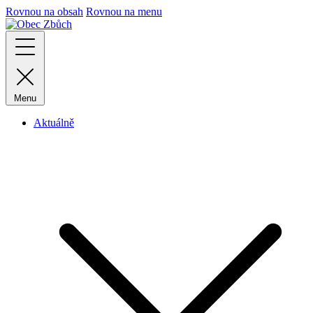
Rovnou na obsah
Rovnou na menu
Menu
Aktuálně