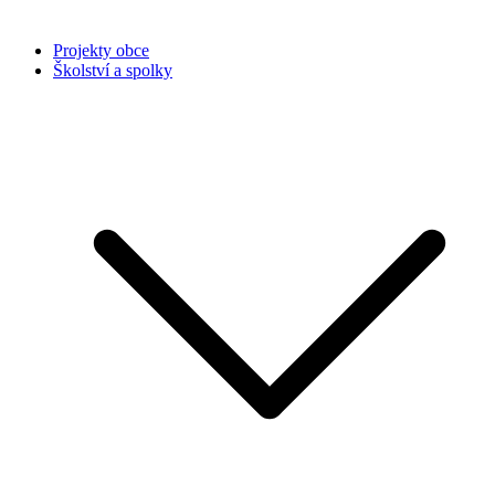
Projekty obce
Školství a spolky