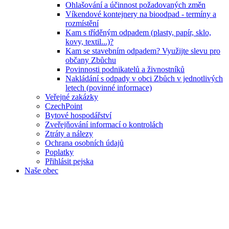
Ohlašování a účinnost požadovaných změn
Víkendové kontejnery na bioodpad - termíny a
rozmístění
Kam s tříděným odpadem (plasty, papír, sklo,
kovy, textil...)?
Kam se stavebním odpadem? Využijte slevu pro
občany Zbůchu
Povinnosti podnikatelů a živnostníků
Nakládání s odpady v obci Zbůch v jednotlivých
letech (povinné informace)
Veřejné zakázky
CzechPoint
Bytové hospodářství
Zveřejňování informací o kontrolách
Ztráty a nálezy
Ochrana osobních údajů
Poplatky
Přihlásit pejska
Naše obec