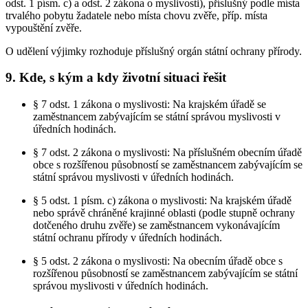
odst. 1 písm. c) a odst. 2 zákona o myslivosti), příslušný podle místa
trvalého pobytu žadatele nebo místa chovu zvěře, příp. místa
vypouštění zvěře.
O udělení výjimky rozhoduje příslušný orgán státní ochrany přírody.
9. Kde, s kým a kdy životní situaci řešit
§ 7 odst. 1 zákona o myslivosti: Na krajském úřadě se
zaměstnancem zabývajícím se státní správou myslivosti v
úředních hodinách.
§ 7 odst. 2 zákona o myslivosti: Na příslušném obecním úřadě
obce s rozšířenou působností se zaměstnancem zabývajícím se
státní správou myslivosti v úředních hodinách.
§ 5 odst. 1 písm. c) zákona o myslivosti: Na krajském úřadě
nebo správě chráněné krajinné oblasti (podle stupně ochrany
dotčeného druhu zvěře) se zaměstnancem vykonávajícím
státní ochranu přírody v úředních hodinách.
§ 5 odst. 2 zákona o myslivosti: Na obecním úřadě obce s
rozšířenou působností se zaměstnancem zabývajícím se státní
správou myslivosti v úředních hodinách.