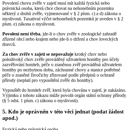
Povolení chovu zvěře v zajetí musí mít každá fyzická nebo
právnická osoba, která chce chovat na nehonebním pozemku
některý z druhů zvěře, vyjmenované v § 2 písm. c) a d) zákona o
myslivosti. Taxativní výčet nehonebních pozemků je uveden v § 2
písm. e) zákona o myslivosti.
Povolení není třeba
, jde-li o chov zvěře v zoologické zahradě
zřízené obcí nebo krajem nebo jde-li o držení a chov loveckých
dravců.
Za chov zvěře v zajetí se nepovažuje
krotký chov nebo
polodivoký chov zvěře prováděný uživatelem honitby pro účely
zazvěřování honiteb, péče o zraněnou zvěř prováděná uživatelem
honitby po nezbytnou dobu, záchranné chovy a stanice potřebné
péče o zraněné živočichy zřizované podle předpisů o ochraně
přírody (neplatí pro vypouštění zvěře do honitby).
Vypouštět do honiteb zvěř, která byla chována v zajetí, je zakázáno.
Výjimku z tohoto zákazu může povolit orgán státní ochrany přírody
(§ 5 odst. 1 písm. c) zákona o myslivosti).
5. Kdo je oprávněn v této věci jednat (podat žádost
apod.)
Fyzická nebo právnická osoba.