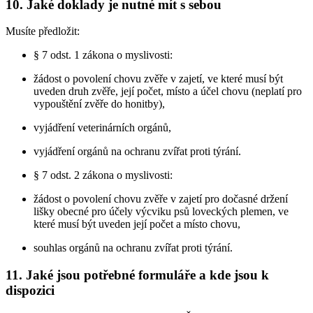
10. Jaké doklady je nutné mít s sebou
Musíte předložit:
§ 7 odst. 1 zákona o myslivosti:
žádost o povolení chovu zvěře v zajetí, ve které musí být
uveden druh zvěře, její počet, místo a účel chovu (neplatí pro
vypouštění zvěře do honitby),
vyjádření veterinárních orgánů,
vyjádření orgánů na ochranu zvířat proti týrání.
§ 7 odst. 2 zákona o myslivosti:
žádost o povolení chovu zvěře v zajetí pro dočasné držení
lišky obecné pro účely výcviku psů loveckých plemen, ve
které musí být uveden její počet a místo chovu,
souhlas orgánů na ochranu zvířat proti týrání.
11. Jaké jsou potřebné formuláře a kde jsou k
dispozici