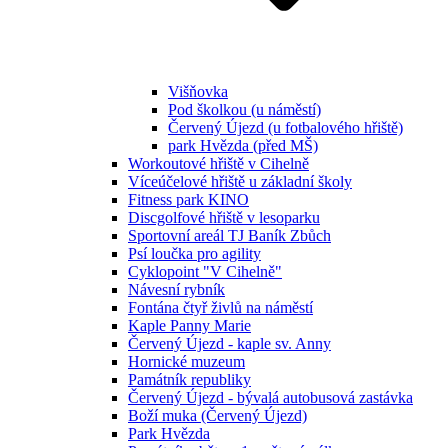
Višňovka
Pod školkou (u náměstí)
Červený Újezd (u fotbalového hřiště)
park Hvězda (před MŠ)
Workoutové hřiště v Cihelně
Víceúčelové hřiště u základní školy
Fitness park KINO
Discgolfové hřiště v lesoparku
Sportovní areál TJ Baník Zbůch
Psí loučka pro agility
Cyklopoint "V Cihelně"
Návesní rybník
Fontána čtyř živlů na náměstí
Kaple Panny Marie
Červený Újezd - kaple sv. Anny
Hornické muzeum
Památník republiky
Červený Újezd - bývalá autobusová zastávka
Boží muka (Červený Újezd)
Park Hvězda