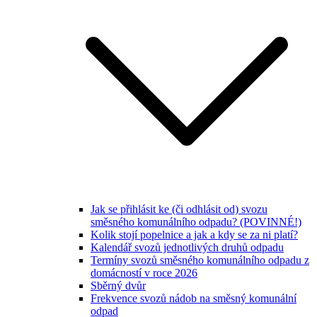
Jak se přihlásit ke (či odhlásit od) svozu
směsného komunálního odpadu? (POVINNÉ!)
Kolik stojí popelnice a jak a kdy se za ni platí?
Kalendář svozů jednotlivých druhů odpadu
Termíny svozů směsného komunálního odpadu z
domácností v roce 2026
Sběrný dvůr
Frekvence svozů nádob na směsný komunální
odpad