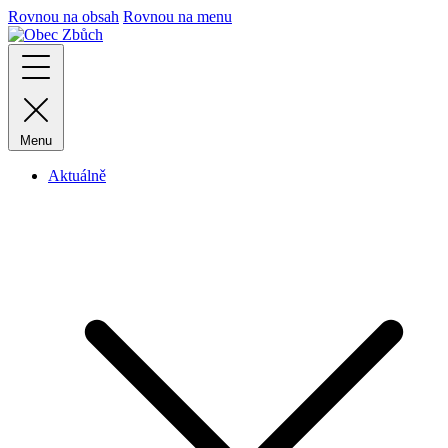
Rovnou na obsah
Rovnou na menu
Menu
Aktuálně