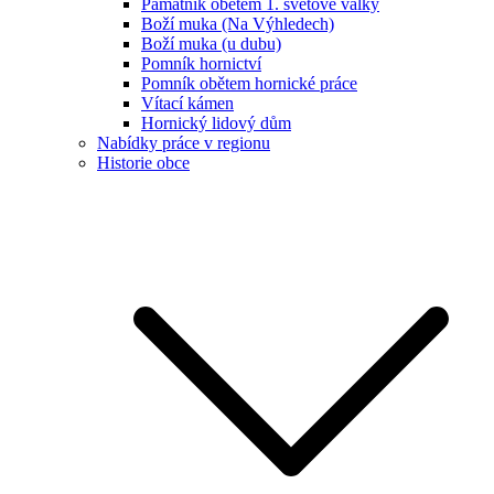
Památník obětem 1. světové války
Boží muka (Na Výhledech)
Boží muka (u dubu)
Pomník hornictví
Pomník obětem hornické práce
Vítací kámen
Hornický lidový dům
Nabídky práce v regionu
Historie obce