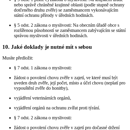
nebo správě chráněné krajinné oblasti (podle stupně ochrany
dotčeného druhu zvěře) se zaměstnancem vykonávajícím
státní ochranu přírody v úředních hodinách.
§ 5 odst. 2 zákona o myslivosti: Na obecním úřadě obce s
rozšířenou působností se zaměstnancem zabývajícím se státní
správou myslivosti v úředních hodinách.
10. Jaké doklady je nutné mít s sebou
Musíte předložit:
§ 7 odst. 1 zákona o myslivosti:
žádost o povolení chovu zvěře v zajetí, ve které musí být
uveden druh zvěře, její počet, místo a účel chovu (neplatí pro
vypouštění zvěře do honitby),
vyjádření veterinárních orgánů,
vyjádření orgánů na ochranu zvířat proti týrání.
§ 7 odst. 2 zákona o myslivosti:
žádost o povolení chovu zvěře v zajetí pro dočasné držení