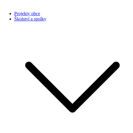
Projekty obce
Školství a spolky