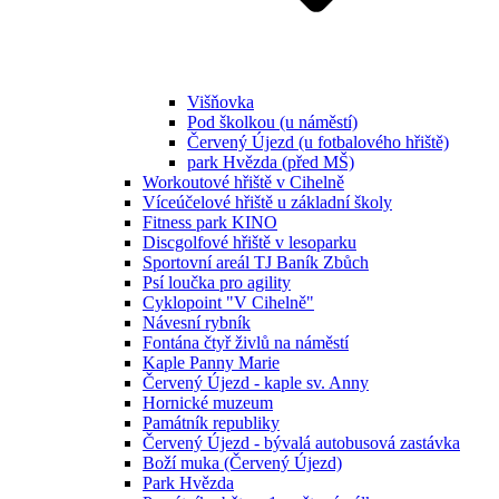
Višňovka
Pod školkou (u náměstí)
Červený Újezd (u fotbalového hřiště)
park Hvězda (před MŠ)
Workoutové hřiště v Cihelně
Víceúčelové hřiště u základní školy
Fitness park KINO
Discgolfové hřiště v lesoparku
Sportovní areál TJ Baník Zbůch
Psí loučka pro agility
Cyklopoint "V Cihelně"
Návesní rybník
Fontána čtyř živlů na náměstí
Kaple Panny Marie
Červený Újezd - kaple sv. Anny
Hornické muzeum
Památník republiky
Červený Újezd - bývalá autobusová zastávka
Boží muka (Červený Újezd)
Park Hvězda