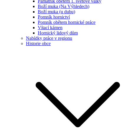
Památník obětem 1. světové války
Boží muka (Na Výhledech)
Boží muka (u dubu)
Pomník hornictví
Pomník obětem hornické práce
Vítací kámen
Hornický lidový dům
Nabídky práce v regionu
Historie obce