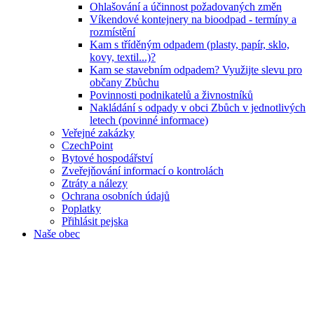
Ohlašování a účinnost požadovaných změn
Víkendové kontejnery na bioodpad - termíny a
rozmístění
Kam s tříděným odpadem (plasty, papír, sklo,
kovy, textil...)?
Kam se stavebním odpadem? Využijte slevu pro
občany Zbůchu
Povinnosti podnikatelů a živnostníků
Nakládání s odpady v obci Zbůch v jednotlivých
letech (povinné informace)
Veřejné zakázky
CzechPoint
Bytové hospodářství
Zveřejňování informací o kontrolách
Ztráty a nálezy
Ochrana osobních údajů
Poplatky
Přihlásit pejska
Naše obec