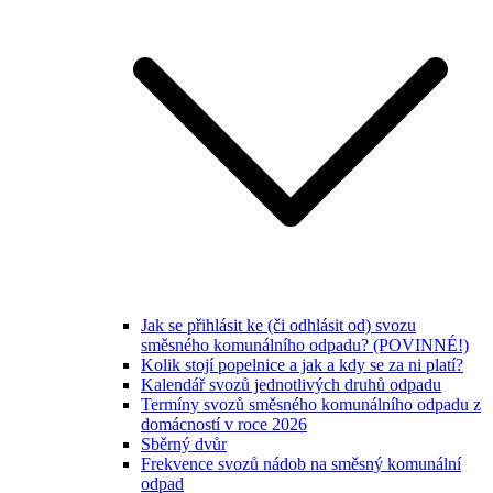
Jak se přihlásit ke (či odhlásit od) svozu
směsného komunálního odpadu? (POVINNÉ!)
Kolik stojí popelnice a jak a kdy se za ni platí?
Kalendář svozů jednotlivých druhů odpadu
Termíny svozů směsného komunálního odpadu z
domácností v roce 2026
Sběrný dvůr
Frekvence svozů nádob na směsný komunální
odpad