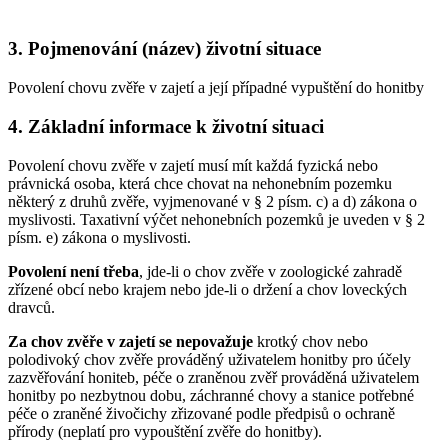
3. Pojmenování (název) životní situace
Povolení chovu zvěře v zajetí a její případné vypuštění do honitby
4. Základní informace k životní situaci
Povolení chovu zvěře v zajetí musí mít každá fyzická nebo
právnická osoba, která chce chovat na nehonebním pozemku
některý z druhů zvěře, vyjmenované v § 2 písm. c) a d) zákona o
myslivosti. Taxativní výčet nehonebních pozemků je uveden v § 2
písm. e) zákona o myslivosti.
Povolení není třeba
, jde-li o chov zvěře v zoologické zahradě
zřízené obcí nebo krajem nebo jde-li o držení a chov loveckých
dravců.
Za chov zvěře v zajetí se nepovažuje
krotký chov nebo
polodivoký chov zvěře prováděný uživatelem honitby pro účely
zazvěřování honiteb, péče o zraněnou zvěř prováděná uživatelem
honitby po nezbytnou dobu, záchranné chovy a stanice potřebné
péče o zraněné živočichy zřizované podle předpisů o ochraně
přírody (neplatí pro vypouštění zvěře do honitby).