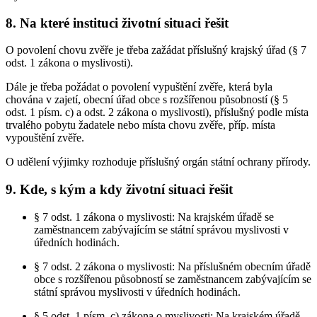
8. Na které instituci životní situaci řešit
O povolení chovu zvěře je třeba zažádat příslušný krajský úřad (§ 7
odst. 1 zákona o myslivosti).
Dále je třeba požádat o povolení vypuštění zvěře, která byla
chována v zajetí, obecní úřad obce s rozšířenou působností (§ 5
odst. 1 písm. c) a odst. 2 zákona o myslivosti), příslušný podle místa
trvalého pobytu žadatele nebo místa chovu zvěře, příp. místa
vypouštění zvěře.
O udělení výjimky rozhoduje příslušný orgán státní ochrany přírody.
9. Kde, s kým a kdy životní situaci řešit
§ 7 odst. 1 zákona o myslivosti: Na krajském úřadě se
zaměstnancem zabývajícím se státní správou myslivosti v
úředních hodinách.
§ 7 odst. 2 zákona o myslivosti: Na příslušném obecním úřadě
obce s rozšířenou působností se zaměstnancem zabývajícím se
státní správou myslivosti v úředních hodinách.
§ 5 odst. 1 písm. c) zákona o myslivosti: Na krajském úřadě