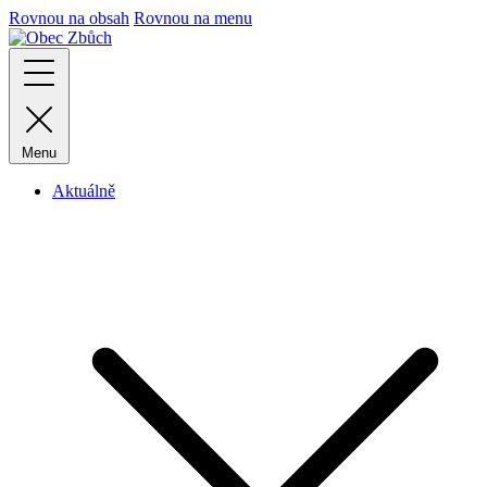
Rovnou na obsah
Rovnou na menu
Menu
Aktuálně