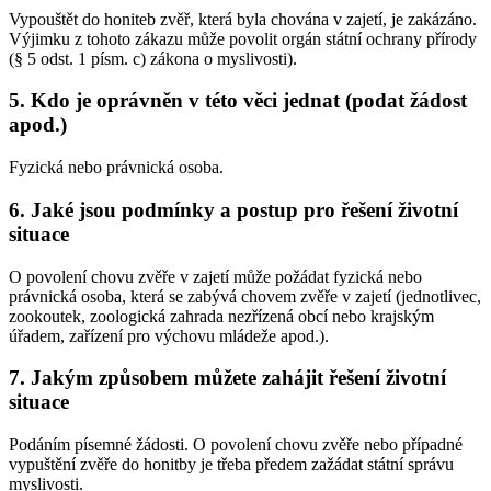
Vypouštět do honiteb zvěř, která byla chována v zajetí, je zakázáno.
Výjimku z tohoto zákazu může povolit orgán státní ochrany přírody
(§ 5 odst. 1 písm. c) zákona o myslivosti).
5. Kdo je oprávněn v této věci jednat (podat žádost
apod.)
Fyzická nebo právnická osoba.
6. Jaké jsou podmínky a postup pro řešení životní
situace
O povolení chovu zvěře v zajetí může požádat fyzická nebo
právnická osoba, která se zabývá chovem zvěře v zajetí (jednotlivec,
zookoutek, zoologická zahrada nezřízená obcí nebo krajským
úřadem, zařízení pro výchovu mládeže apod.).
7. Jakým způsobem můžete zahájit řešení životní
situace
Podáním písemné žádosti. O povolení chovu zvěře nebo případné
vypuštění zvěře do honitby je třeba předem zažádat státní správu
myslivosti.